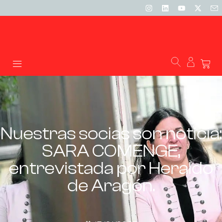
Nuestras socias son noticia:
SARA COMENGE,
entrevistada por Heraldo
de Aragón.