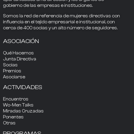
gobierno
de las empresas e instituciones.
Somos la
red de referencia
de mujeres directivas
con
influencia
en el tejido empresarial e institucional, con
cerca de
400
socias
y un alto número de seguidores.
ASOCIACIÓN
Qué Hacemos
Junta Directiva
Socias
Premios
Asociarse
ACTIVIDADES
Encuentros
Wo-Men Talks
Miradas Cruzadas
Ponentes
Otras
PROGRAMAS