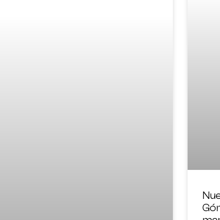
Nue
Góm
mar