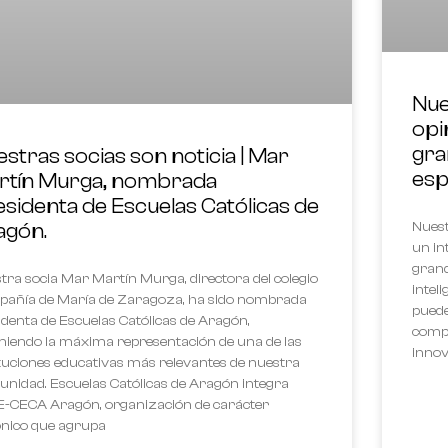
Nue
opi
gra
stras socias son noticia | Mar
esp
rtín Murga, nombrada
sidenta de Escuelas Católicas de
agón.
Nuest
un in
grand
tra socia Mar Martín Murga, directora del colegio
inteli
añía de María de Zaragoza, ha sido nombrada
puede
identa de Escuelas Católicas de Aragón,
compe
iendo la máxima representación de una de las
innov
ituciones educativas más relevantes de nuestra
nidad. Escuelas Católicas de Aragón integra
-CECA Aragón, organización de carácter
nico que agrupa