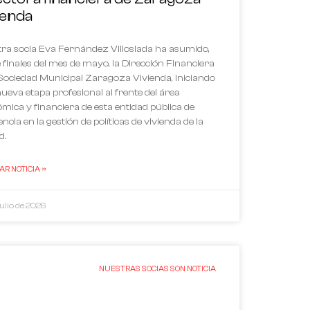
ienda
ra socia Eva Fernández Villoslada ha asumido,
 finales del mes de mayo, la Dirección Financiera
 Sociedad Municipal Zaragoza Vivienda, iniciando
ueva etapa profesional al frente del área
mica y financiera de esta entidad pública de
ncia en la gestión de políticas de vivienda de la
d.
R NOTICIA »
julio de 2026
NUESTRAS SOCIAS SON NOTICIA