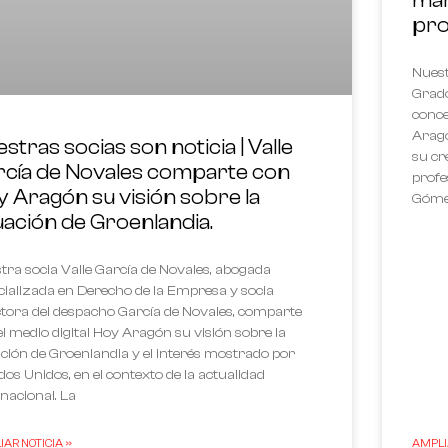
pro
Nuest
Grado
conce
Aragó
stras socias son noticia | Valle
su cr
rcía de Novales comparte con
profe
 Aragón su visión sobre la
Góme
uación de Groenlandia.
tra socia Valle García de Novales, abogada
cializada en Derecho de la Empresa y socia
ctora del despacho García de Novales, comparte
el medio digital Hoy Aragón su visión sobre la
ación de Groenlandia y el interés mostrado por
dos Unidos, en el contexto de la actualidad
rnacional. La
AR NOTICIA »
AMPLIA