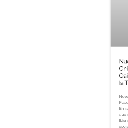
Nue
Cri
Ca
la 
Nues
Food
Empr
que 
lide
soci