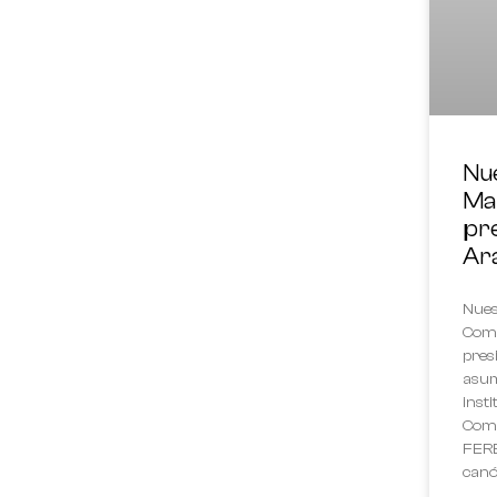
Nue
Ma
pre
Ar
Nues
Comp
pres
asum
inst
Comu
FERE
canó