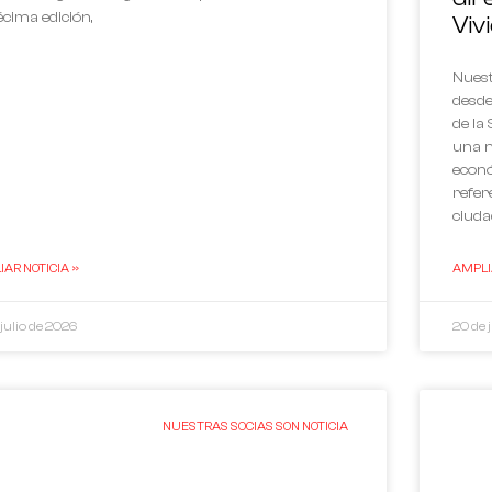
écima edición,
Viv
Nuest
desde
de la
una n
econó
refere
ciuda
AR NOTICIA »
AMPLIA
 julio de 2026
20 de 
NUESTRAS SOCIAS SON NOTICIA