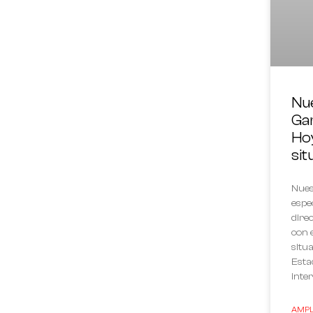
Nue
Ga
Hoy
sit
Nues
espe
dire
con 
situ
Esta
inte
AMPLI