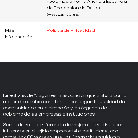
reclamación en la Agencia Española
de Protección de Datos
(www.agpd.es)
Más
Política de Privacidad
.
información
Directivas de Aragón
es la asociación que trabaja como
motor de cambio
, con el fin de conseguir la
igualdad de
oportunidades en la dirección
y los
órganos de
gobierno
de las empresas e instituciones.
Somos la
red de referencia
de mujeres directivas
con
influencia
en el tejido empresarial e institucional, con
cerca de
400
socias
y un alto número de seguidores.