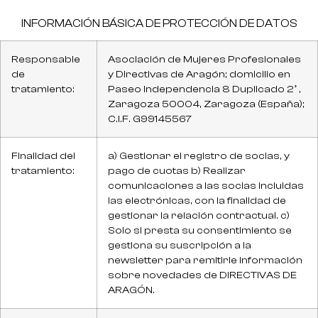
INFORMACIÓN BÁSICA DE PROTECCIÓN DE DATOS
Responsable
Asociación de Mujeres Profesionales
de
y Directivas de Aragón; domicilio en
tratamiento:
Paseo Independencia 8 Duplicado 2º ,
Zaragoza 50004, Zaragoza (España);
C.I.F. G99145567
Finalidad del
a) Gestionar el registro de socias, y
tratamiento:
pago de cuotas b) Realizar
comunicaciones a las socias incluidas
las electrónicas, con la finalidad de
gestionar la relación contractual. c)
Solo si presta su consentimiento se
gestiona su suscripción a la
newsletter para remitirle información
sobre novedades de DIRECTIVAS DE
ARAGÓN.