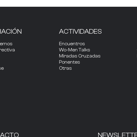
IACIÓN
ACTIVIDADES
cemos
Encuentros
rectiva
Wo-Men Talks
Miradas Cruzadas
Ponentes
se
Otras
TACTO
NEWSLETT