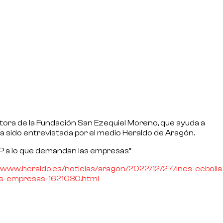
ctora de la
Fundación San Ezequiel Moreno
, que ayuda a
a sido entrevistada por el medio
Heraldo de Aragón
.
FP a lo que demandan las empresas”
//www.heraldo.es/noticias/aragon/2022/12/27/ines-cebolla
as-empresas-1621030.html