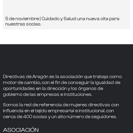
5 de noviembre | Cuidado y Salud: una nueva cita para
nuestras socias.
Directivas de Aragón
es la asociación que trabaja como
motor de cambio
, con el fin de conseguir la
igualdad de
oportunidades en la dirección
y los
órganos de
gobierno
de las empresas e instituciones.
Somos la
red de referencia
de mujeres directivas
con
influencia
en el tejido empresarial e institucional, con
cerca de
400
socias
y un alto número de seguidores.
ASOCIACIÓN