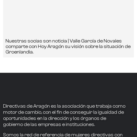
Nuestras socias son noticia | Valle García de Novales
comparte con Hoy Aragón su visión sobre la situación de
Groenlandia.
Directivas de Aragón
es la asociación que trabaja como
motor de cambio
, con el fin de conseguir la
igualdad de
oportunidades en la dirección
y los
órganos de
gobierno
de las empresas e instituciones.
Somos la
red de referencia
de mujeres directivas
con