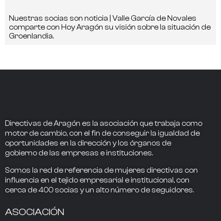
Nuestras socias son noticia | Valle García de Novales
comparte con Hoy Aragón su visión sobre la situación de
Groenlandia.
Directivas de Aragón
es la asociación que trabaja como
motor de cambio
, con el fin de conseguir la
igualdad de
oportunidades en la dirección
y los
órganos de
gobierno
de las empresas e instituciones.
Somos la
red de referencia
de mujeres directivas
con
influencia
en el tejido empresarial e institucional, con
cerca de
400
socias
y un alto número de seguidores.
ASOCIACIÓN