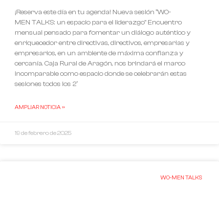
¡Reserva este día en tu agenda! Nueva sesión “WO-
MEN TALKS: un espacio para el liderazgo” Encuentro
mensual pensado para fomentar un diálogo auténtico y
enriquecedor entre directivas, directivos, empresarias y
empresarios, en un ambiente de máxima confianza y
cercanía. Caja Rural de Aragón, nos brindará el marco
incomparable como espacio donde se celebrarán estas
sesiones todos los 2º
AMPLIAR NOTICIA »
19 de febrero de 2025
WO-MEN TALKS