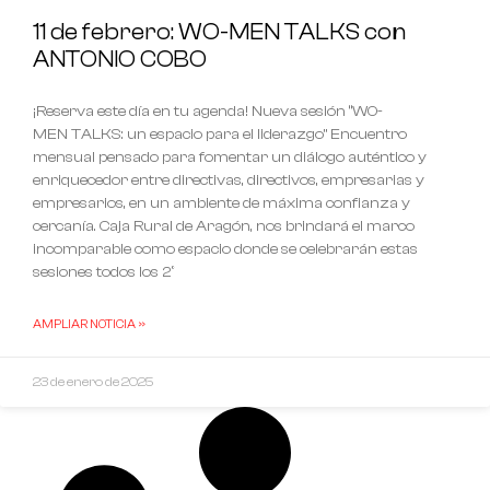
11 de febrero: WO-MEN TALKS con
ANTONIO COBO
¡Reserva este día en tu agenda! Nueva sesión “WO-
MEN TALKS: un espacio para el liderazgo” Encuentro
mensual pensado para fomentar un diálogo auténtico y
enriquecedor entre directivas, directivos, empresarias y
empresarios, en un ambiente de máxima confianza y
cercanía. Caja Rural de Aragón, nos brindará el marco
incomparable como espacio donde se celebrarán estas
sesiones todos los 2º
AMPLIAR NOTICIA »
23 de enero de 2025