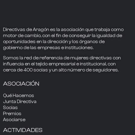
Directivas de Aragón
es la asociación que trabaja como
motor de cambio
, con el fin de conseguir la
igualdad de
oportunidades en la dirección
y los
órganos de
gobierno
de las empresas e instituciones.
Somos la
red de referencia
de mujeres directivas
con
influencia
en el tejido empresarial e institucional, con
cerca de
400
socias
y un alto número de seguidores.
ASOCIACIÓN
Qué Hacemos
Junta Directiva
Socias
Premios
Asociarse
ACTIVIDADES