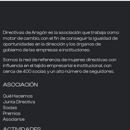
Directivas de Aragón
es la asociación que trabaja como
motor de cambio
, con el fin de conseguir la
igualdad de
oportunidades en la dirección
y los
órganos de
gobierno
de las empresas e instituciones.
Somos la
red de referencia
de mujeres directivas
con
influencia
en el tejido empresarial e institucional, con
cerca de
400
socias
y un alto número de seguidores.
ASOCIACIÓN
Qué Hacemos
Junta Directiva
Socias
Premios
Asociarse
ACTIVIDADES