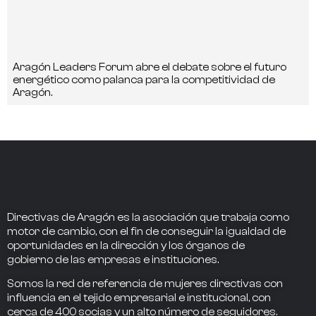
Aragón Leaders Forum abre el debate sobre el futuro
energético como palanca para la competitividad de
Aragón.
Directivas de Aragón
es la asociación que trabaja como
motor de cambio
, con el fin de conseguir la
igualdad de
oportunidades en la dirección
y los
órganos de
gobierno
de las empresas e instituciones.
Somos la
red de referencia
de mujeres directivas
con
influencia
en el tejido empresarial e institucional, con
cerca de
400
socias
y un alto número de seguidores.