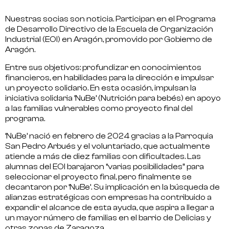
Nuestras socias son noticia. Participan en el
Programa
de Desarrollo Directivo
de la
Escuela de Organización
Industrial (EOI)
en Aragón, promovido por Gobierno de
Aragón.
Entre sus objetivos: profundizar en conocimientos
financieros, en habilidades para la dirección e impulsar
un proyecto solidario. En esta ocasión, impulsan la
iniciativa solidaria
‘NuBe’
(Nutrición para bebés) en apoyo
a las familias vulnerables como proyecto final del
programa.
‘NuBe’ nació en febrero de 2024 gracias a la Parroquia
San Pedro Arbués y el voluntariado, que actualmente
atiende a más de diez familias con dificultades. Las
alumnas del EOI barajaron “varias posibilidades” para
seleccionar el proyecto final, pero finalmente se
decantaron por ‘NuBe’. Su implicación en la búsqueda de
alianzas estratégicas con empresas
ha contribuido a
expandir el alcance de esta ayuda, que aspira a llegar a
un mayor número de familias en el barrio de Delicias y
otras zonas de Zaragoza.