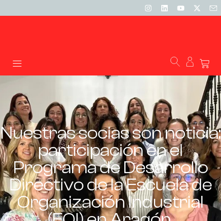
Nuestras socias son noticia:
participación en el
Programa de Desarrollo
Directivo de la Escuela de
Organización Industrial
(EOI) en Aragón.