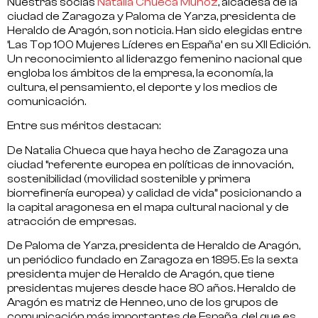
Nuestras socias
Natalia Chueca Muñoz
,
alcadesa de la
ciudad de Zaragoza y
Paloma de Yarza,
presidenta de
Heraldo de Aragón, son noticia. Han sido elegidas entre
‘Las Top 100 Mujeres Líderes en España’
en su XII Edición.
Un reconocimiento al liderazgo femenino nacional que
engloba los ámbitos de la empresa, la economía, la
cultura, el pensamiento, el deporte y los medios de
comunicación.
Entre sus méritos destacan:
De
Natalia Chueca
que haya hecho de Zaragoza una
ciudad “referente europea en políticas de innovación,
sostenibilidad (movilidad sostenible y primera
biorrefinería europea) y calidad de vida” posicionando a
la capital aragonesa en el mapa cultural nacional y de
atracción de empresas.
De
Paloma de Yarza,
presidenta de Heraldo de Aragón,
un periódico fundado en Zaragoza en 1895. Es la sexta
presidenta mujer de Heraldo de Aragón, que tiene
presidentas mujeres desde hace 80 años. Heraldo de
Aragón es matriz de Henneo, uno de los grupos de
comunicación más importantes de España, del que es