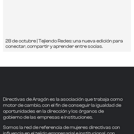
28 de octubre | Tejiendo Redes: una nueva edición para
conectar, compartir y aprender entre socias.
Directivas de Aragón
es la asociación que trabaja como
motor de cambio
, con el fin de conseguir la
igualdad de
oportunidades en la dirección
y los
órganos de
gobierno
de las empresas e instituciones.
Somos la
red de referencia
de mujeres directivas
con
influencia
en el tejido empresarial e institucional, con