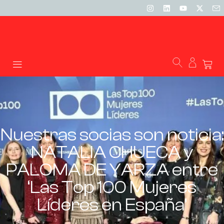
Nuestras socias son noticia:
NATALIA CHUECA y
PALOMA DE YARZA entre
‘Las Top 100 Mujeres
Líderes en España’