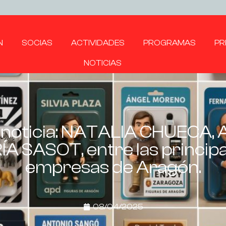
N
SOCIAS
ACTIVIDADES
PROGRAMAS
PR
NOTICIAS
n noticia: NATALIA CHUECA
 SASOT, entre las principal
empresas de Aragón.
08/04/2025