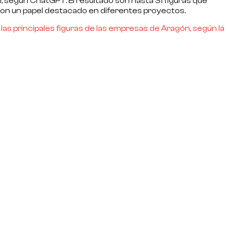
, según ChatGPT. El resultado son hasta 31 figuras que
on un papel destacado en diferentes proyectos.
 las principales figuras de las empresas de Aragón, según la