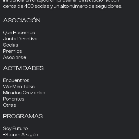
influencia
en el tejido empresarial e institucional, con
cerca de
400
socias
y un alto número de seguidores.
ASOCIACIÓN
Qué Hacemos
Junta Directiva
Socias
Premios
Asociarse
ACTIVIDADES
Encuentros
Wo-Men Talks
Miradas Cruzadas
Ponentes
Otras
PROGRAMAS
Soy Futuro
+Steam Aragón