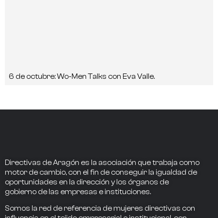
6 de octubre: Wo-Men Talks con Eva Valle.
Directivas de Aragón
es la asociación que trabaja como
motor de cambio
, con el fin de conseguir la
igualdad de
oportunidades en la dirección
y los
órganos de
gobierno
de las empresas e instituciones.
Somos la
red de referencia
de mujeres directivas
con