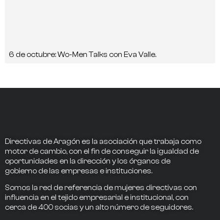
6 de octubre: Wo-Men Talks con Eva Valle.
Directivas de Aragón
es la asociación que trabaja como
motor de cambio
, con el fin de conseguir la
igualdad de
oportunidades en la dirección
y los
órganos de
gobierno
de las empresas e instituciones.
Somos la
red de referencia
de mujeres directivas
con
influencia
en el tejido empresarial e institucional, con
cerca de
400
socias
y un alto número de seguidores.