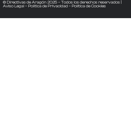
© Directivas de Aragón 2025 – Todos los derechos reservados |
Aviso Legal
–
Política de Privacidad
–
Política de Cookies