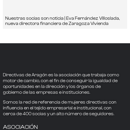
Nuestras socias son noticia | Eva Fernández Villoslada,
nueva directora financiera de Zaragoza Vivienda
Directivas de Aragón
es la asociación que trabaja como
motor de cambio
, con el fin de conseguir la
igualdad de
oportunidades en la dirección
y los
órganos de
gobierno
de las empresas e instituciones.
Somos la
red de referencia
de mujeres directivas
con
influencia
en el tejido empresarial e institucional, con
cerca de
400
socias
y un alto número de seguidores.
ASOCIACIÓN