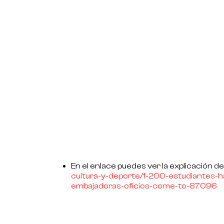
En el enlace puedes ver la explicación 
cultura-y-deporte/1-200-
estudiantes-h
embajadoras-
oficios-come-to-87096