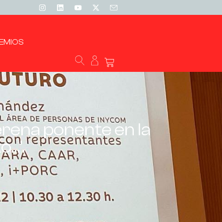
EMIOS
erena ponente en la
o…’.