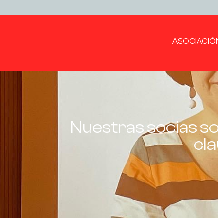
ASOCIACIÓ
Nuestras socias so
cla