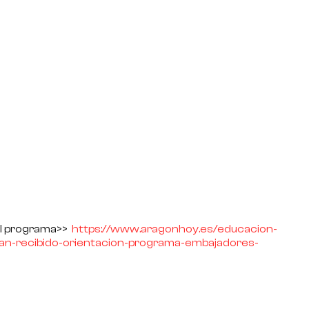
del programa>>
https://www.
aragonhoy.es/educacion-
an-recibido-
orientacion-programa-
embajadores-