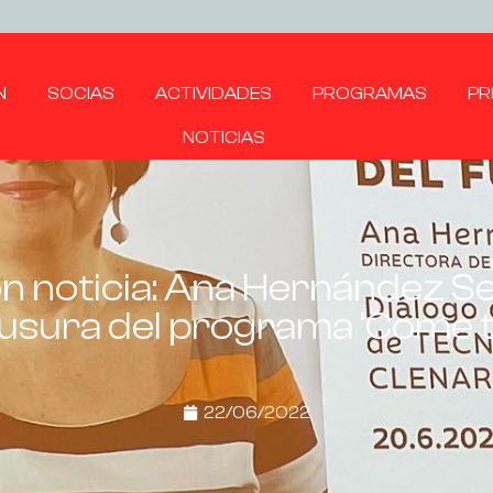
N
SOCIAS
ACTIVIDADES
PROGRAMAS
PR
NOTICIAS
n noticia: Ana Hernández S
usura del programa ‘Come t
22/06/2022