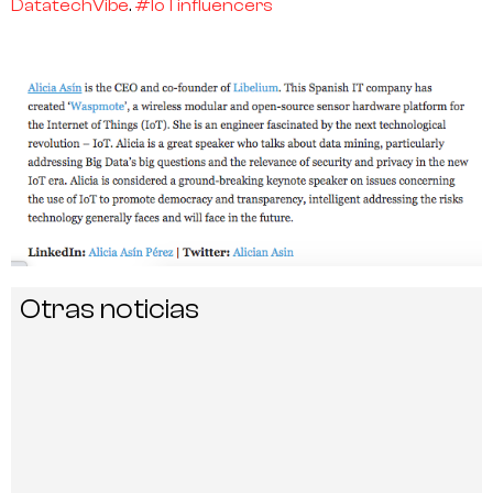
DatatechVibe
.
#IoTinfluencers
Otras noticias