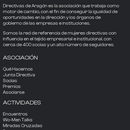
Directivas de Aragón
es la asociación que trabaja como
motor de cambio
, con el fin de conseguir la
igualdad de
oportunidades en la dirección
y los
órganos de
gobierno
de las empresas e instituciones.
Somos la
red de referencia
de mujeres directivas
con
influencia
en el tejido empresarial e institucional, con
cerca de
400
socias
y un alto número de seguidores.
ASOCIACIÓN
Qué Hacemos
Junta Directiva
Socias
Premios
Asociarse
ACTIVIDADES
Encuentros
Wo-Men Talks
Miradas Cruzadas