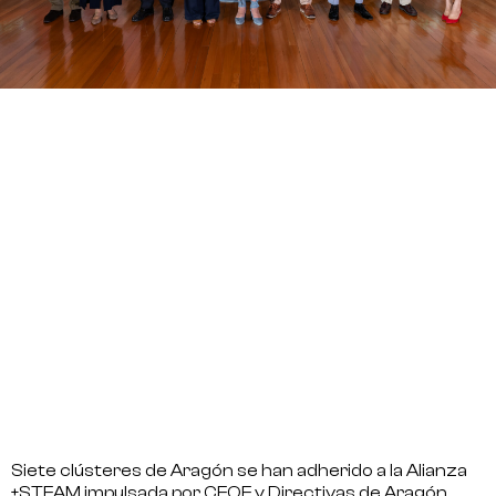
Siete clústeres de Aragón se han adherido a la Alianza
+STEAM impulsada por CEOE y Directivas de Aragón