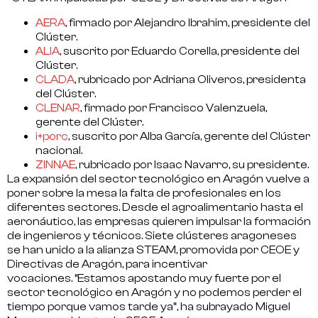
AERA
, firmado por Alejandro Ibrahim, presidente del
Clúster.
ALIA
, suscrito por Eduardo Corella, presidente del
Clúster.
CLADA
, rubricado por Adriana Oliveros, presidenta
del Clúster.
CLENAR
, firmado por Francisco Valenzuela,
gerente del Clúster.
i+porc
, suscrito por Alba García, gerente del Clúster
nacional.
ZINNAE
, rubricado por Isaac Navarro, su presidente.
La expansión del sector tecnológico en Aragón vuelve a
poner sobre la mesa la
falta de profesionales
en los
diferentes sectores. Desde el agroalimentario hasta el
aeronáutico, las empresas quieren impulsar la formación
de ingenieros y técnicos. Siete clústeres aragoneses
se han unido a la
alianza STEAM
, promovida por CEOE y
Directivas de Aragón, para incentivar
vocaciones. “
Estamos apostando muy fuerte por el
sector tecnológico en Aragón
y no podemos perder el
tiempo porque vamos tarde ya”, ha subrayado Miguel