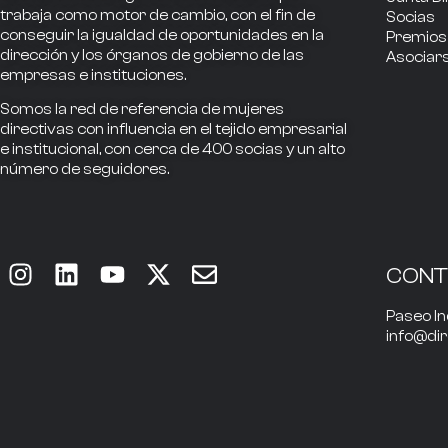
trabaja como
motor de cambio
, con el fin de
Socias
conseguir la
igualdad de oportunidades en la
Premios
dirección
y los
órganos de gobierno
de las
Asociar
empresas e instituciones.
Somos la
red de referencia
de mujeres
directivas
con influencia
en el tejido empresarial
e institucional, con cerca de
400
socias
y un alto
número de seguidores.
CON
Paseo In
info@di