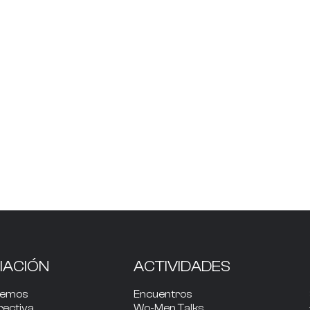
IACIÓN
ACTIVIDADES
cemos
Encuentros
rectiva
Wo-Men Talks