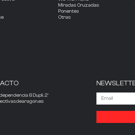
Miradas Cruzadas
Ponentes
se
Otras
TACTO
NEWSLETT
dependencia 8 Dupli. 2º
rectivasdearagon.es