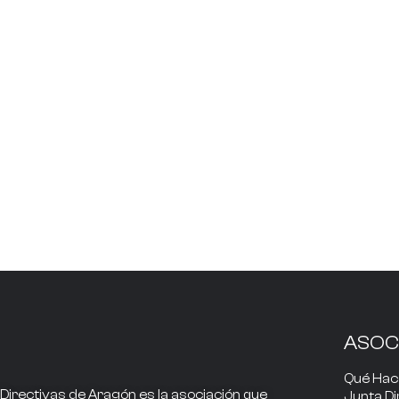
ASOC
Qué Ha
Directivas de Aragón
es la asociación que
Junta Di