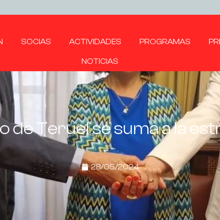
N
SOCIAS
ACTIVIDADES
PROGRAMAS
PR
NOTICIAS
o de Teruel se suma a la es
28/05/2024