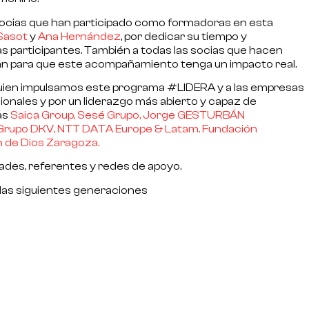
ocias que han participado como formadoras en esta
Sasot
y
Ana Hernández
, por dedicar su tiempo y
as participantes. También a todas las socias que hacen
an para que este acompañamiento tenga un impacto real.
 quien impulsamos este programa #LIDERA y a las empresas
ionales y por un liderazgo más abierto y capaz de
as
Saica Group,
Sesé
Grupo, Jorge
GESTURBÁN
Grupo DKV,
NTT DATA Europe & Latam.
Fundación
n de Dios Zaragoza.
dades, referentes y redes de apoyo.
las siguientes generaciones