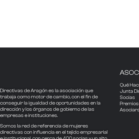
ASOC
Qué Ha
Directivas de Aragón
es la asociación que
Junta Di
trabaja como
motor de cambio
, con el fin de
Socias
conseguir la
igualdad de oportunidades en la
Premios
dirección
y los
órganos de gobierno
de las
Asociar
empresas e instituciones.
Somos la
red de referencia
de mujeres
directivas
con influencia
en el tejido empresarial
e institucional, con cerca de
400
socias
y un alto