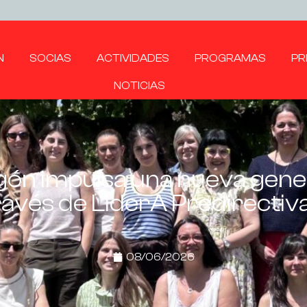
N
SOCIAS
ACTIVIDADES
PROGRAMAS
PR
NOTICIAS
gón impulsa una nueva gener
ravés de LiderA Predirectiva
08/06/2026