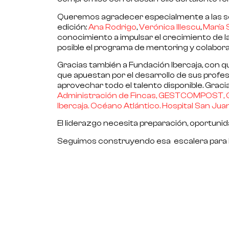
Queremos agradecer especialmente a las s
edición:
Ana Rodrigo
,
Verónica Illescu
,
María 
conocimiento a impulsar el crecimiento de l
posible el programa de mentoring y colabor
Gracias también a Fundación Ibercaja, con
que apuestan por el desarrollo de sus profes
aprovechar todo el talento disponible. Graci
Administración de Fincas,
GESTCOMPOST,
Ibercaja.
Océano Atlántico.
Hospital San Jua
El liderazgo necesita preparación, oportuni
Seguimos construyendo esa escalera para 