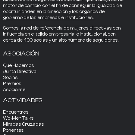
motor de cambio
, con el fin de conseguir la
igualdad de
oportunidades en la dirección
y los
órganos de
gobierno
de las empresas e instituciones.
Somos la
red de referencia
de mujeres directivas
con
influencia
en el tejido empresarial e institucional, con
cerca de
400
socias
y un alto número de seguidores.
ASOCIACIÓN
Qué Hacemos
Junta Directiva
Socias
Premios
Asociarse
ACTIVIDADES
Encuentros
Wo-Men Talks
Miradas Cruzadas
Ponentes