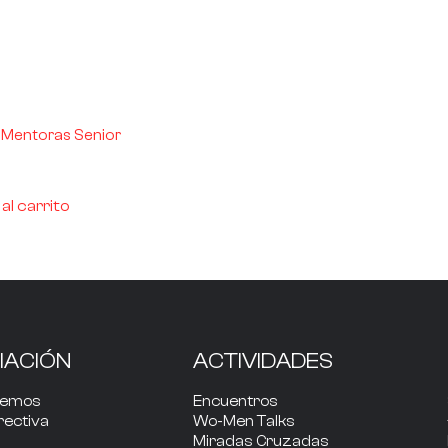
 Mentoras Senior
al carrito
IACIÓN
ACTIVIDADES
cemos
Encuentros
rectiva
Wo-Men Talks
Miradas Cruzadas