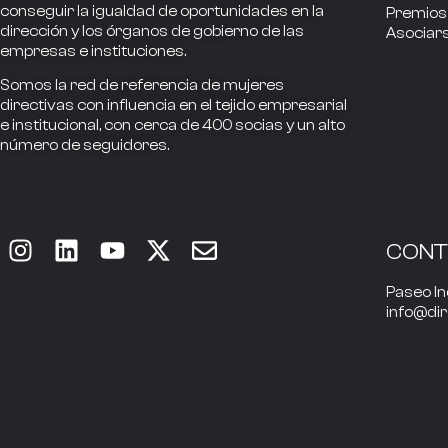
conseguir la
igualdad de oportunidades en la
Premios
dirección
y los
órganos de gobierno
de las
Asociar
empresas e instituciones.
Somos la
red de referencia
de mujeres
directivas
con influencia
en el tejido empresarial
e institucional, con cerca de
400
socias
y un alto
número de seguidores.
CON
Paseo In
info@di