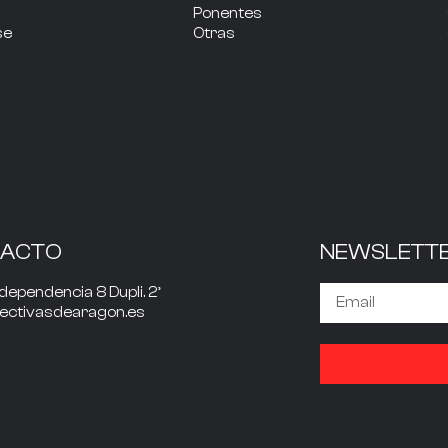
Ponentes
se
Otras
TACTO
NEWSLETT
dependencia 8 Dupli. 2º
rectivasdearagon.es