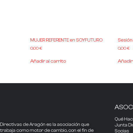
MUJER REFERENTE en SOYFUTURO
Sesión
0,00
€
0,00
€
Añadir al carrito
Añadir 
ASOC
Qué Ha
Directivas de Aragón
es la asociación que
Junta Di
trabaja como
motor de cambio
, con el fin de
Socias