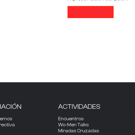
Añadir al carrito
IACIÓN
ACTIVIDADES
cemos
Encuentros
rectiva
Wo-Men Talks
Miradas Cruzadas