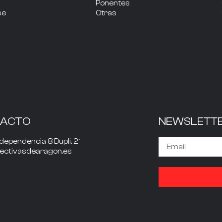
Ponentes
se
Otras
TACTO
NEWSLETT
dependencia 8 Dupli. 2º
rectivasdearagon.es