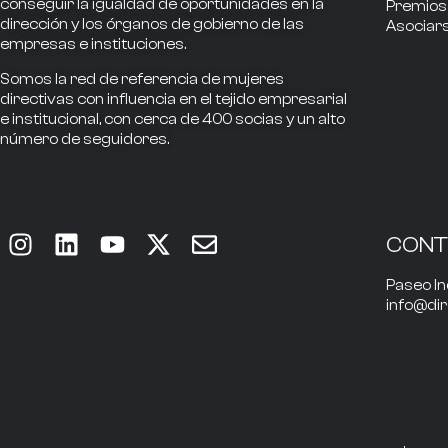
conseguir la
igualdad de oportunidades en la
Premios
dirección
y los
órganos de gobierno
de las
Asociar
empresas e instituciones.
Somos la
red de referencia
de mujeres
directivas
con influencia
en el tejido empresarial
e institucional, con cerca de
400
socias
y un alto
número de seguidores.
CON
Paseo In
info@di