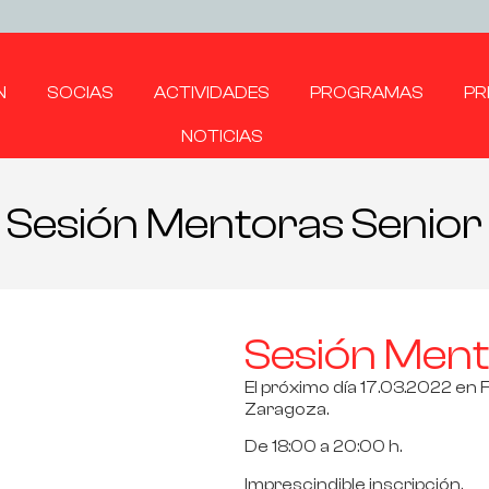
N
SOCIAS
ACTIVIDADES
PROGRAMAS
PR
NOTICIAS
Sesión Mentoras Senior
Sesión Ment
El próximo día
17.03.2022 en F
Zaragoza.
De 18:00 a 20:00 h.
Imprescindible inscripción.