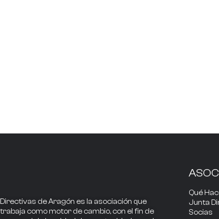
ASOC
Qué Ha
Directivas de Aragón
es la asociación que
Junta Di
trabaja como
motor de cambio
, con el fin de
Socias