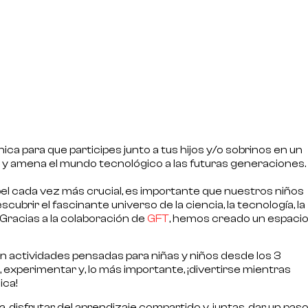
ica para que participes junto a tus hijos y/o sobrinos en un
y amena el mundo tecnológico a las futuras generaciones.
el cada vez más crucial, es importante que nuestros niños
brir el fascinante universo de la ciencia, la tecnología, la
Gracias a la colaboración de
GFT
, hemos creado un espaci
on actividades pensadas para niñas y niños desde los
3
, experimentar y, lo más importante,
¡divertirse mientras
ica!
 disfrutar del aprendizaje compartido y, juntas, dar un pas