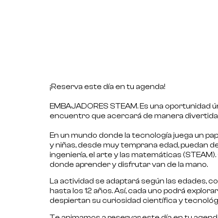
¡Reserva este día en tu agenda!
.
EMBAJADORES STEAM.
Es una oportunidad ún
encuentro que acercará de manera divertida 
.
En un mundo donde la tecnología juega un pap
y niñas, desde muy temprana edad, puedan descu
ingeniería, el arte y las matemáticas (STEAM).
donde aprender y disfrutar van de la mano.
La actividad se adaptará según las edades, c
hasta los 12 años.
Así, cada uno podrá explorar
despiertan su curiosidad científica y tecnológ
Te animamos a reservar este día en tu agenda,