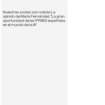
Nuestras socias son noticia: La
opinión de María Fernández “La gran
oportunidad de las PYMES españolas
en el mundo de la IA”
o
o