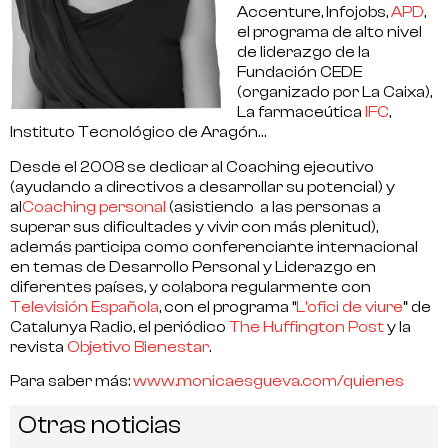
Accenture, Infojobs,
APD
,
el programa de alto nivel
de liderazgo de la
Fundación CEDE
(organizado por La Caixa),
La farmaceútica
IFC
,
Instituto Tecnológico de Aragón…
Desde el 2008 se dedicar al
Coaching ejecutivo
(ayudando a directivos a desarrollar su potencial) y
al
Coaching personal
(asistiendo a las personas a
superar sus dificultades y vivir con más plenitud),
además participa como conferenciante internacional
en temas de Desarrollo Personal y Liderazgo en
diferentes países, y colabora regularmente con
Televisión Española
, con el programa “
L’ofici de viure
” de
Catalunya Radio, el periódico
The Huffington Post
y la
revista
Objetivo Bienestar
.
Para saber más:
www.monicaesgueva.com/quienes
Otras noticias