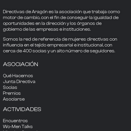
Directivas de Aragón
es la asociación que trabaja como
motor de cambio
, con el fin de conseguir la
igualdad de
oportunidades en la dirección
y los
órganos de
gobierno
de las empresas e instituciones.
Somos la
red de referencia
de mujeres directivas
con
influencia
en el tejido empresarial e institucional, con
cerca de
400
socias
y un alto número de seguidores.
ASOCIACIÓN
Qué Hacemos
Junta Directiva
Socias
Premios
Asociarse
ACTIVIDADES
Encuentros
Wo-Men Talks