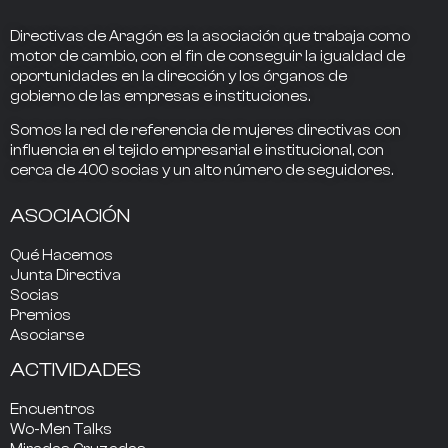
Directivas de Aragón
es la asociación que trabaja como
motor de cambio
, con el fin de conseguir la
igualdad de
oportunidades en la dirección
y los
órganos de
gobierno
de las empresas e instituciones.
Somos la
red de referencia
de mujeres directivas
con
influencia
en el tejido empresarial e institucional, con
cerca de
400
socias
y un alto número de seguidores.
ASOCIACIÓN
Qué Hacemos
Junta Directiva
Socias
Premios
Asociarse
ACTIVIDADES
Encuentros
Wo-Men Talks