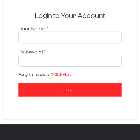
Login to Your Account
User Name
*
Password
*
Forgot password?
Click Here
Login