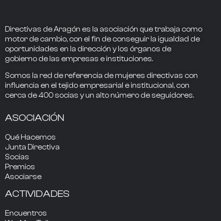
Directivas de Aragón
es la asociación que trabaja como
motor de cambio
, con el fin de conseguir la
igualdad de
oportunidades en la dirección
y los
órganos de
gobierno
de las empresas e instituciones.
Somos la
red de referencia
de mujeres directivas
con
influencia
en el tejido empresarial e institucional, con
cerca de
400
socias
y un alto número de seguidores.
ASOCIACIÓN
Qué Hacemos
Junta Directiva
Socias
Premios
Asociarse
ACTIVIDADES
Encuentros