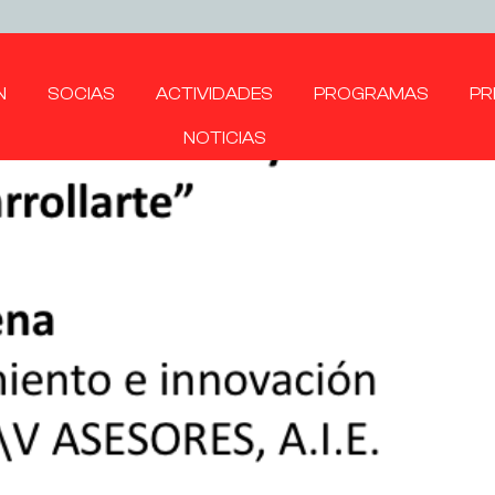
N
SOCIAS
ACTIVIDADES
PROGRAMAS
PR
NOTICIAS
erazgo y Dirección: la Expe
Directivas
14/02/2020