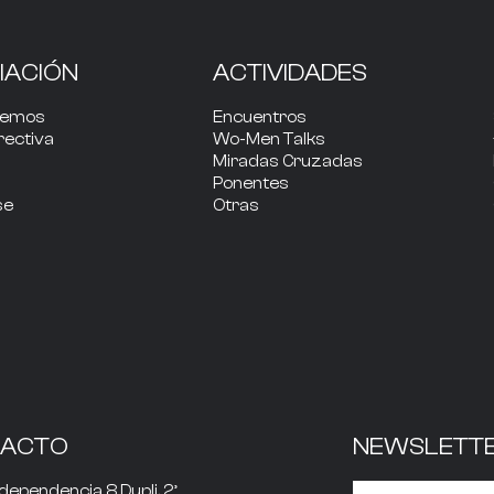
IACIÓN
ACTIVIDADES
cemos
Encuentros
rectiva
Wo-Men Talks
Miradas Cruzadas
Ponentes
se
Otras
TACTO
NEWSLETT
dependencia 8 Dupli. 2º