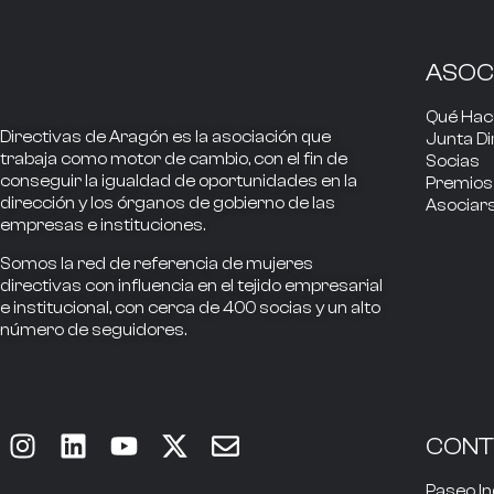
ASOC
Qué Ha
Directivas de Aragón
es la asociación que
Junta Di
trabaja como
motor de cambio
, con el fin de
Socias
conseguir la
igualdad de oportunidades en la
Premios
dirección
y los
órganos de gobierno
de las
Asociar
empresas e instituciones.
Somos la
red de referencia
de mujeres
directivas
con influencia
en el tejido empresarial
e institucional, con cerca de
400
socias
y un alto
número de seguidores.
CON
Paseo In