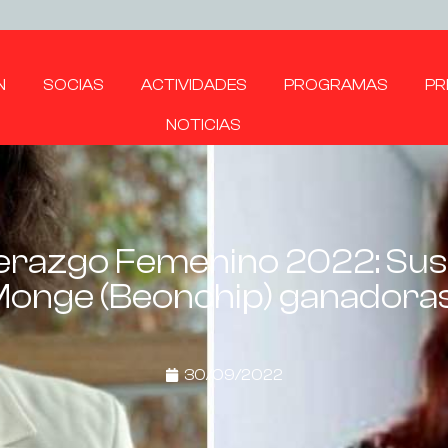
N
SOCIAS
ACTIVIDADES
PROGRAMAS
PR
NOTICIAS
erazgo Femenino 2022: Susa
onge (Beonchip) ganadoras d
30/09/2022