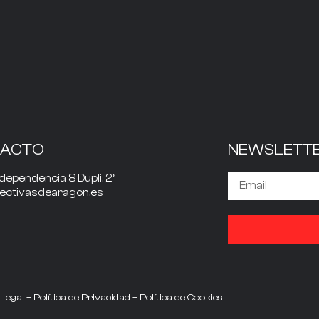
TACTO
NEWSLETT
dependencia 8 Dupli. 2º
rectivasdearagon.es
 Legal
–
Política de Privacidad
–
Política de Cookies