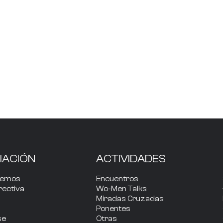
IACIÓN
ACTIVIDADES
cemos
Encuentros
rectiva
Wo-Men Talks
Miradas Cruzadas
Ponentes
se
Otras