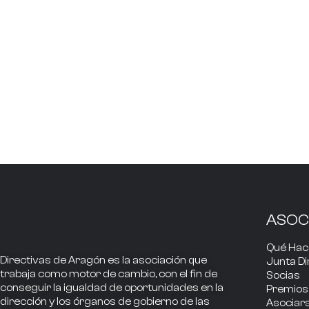
ASOC
Qué Ha
Directivas de Aragón
es la asociación que
Junta Di
trabaja como
motor de cambio
, con el fin de
Socias
conseguir la
igualdad de oportunidades en la
Premios
dirección
y los
órganos de gobierno
de las
Asociar