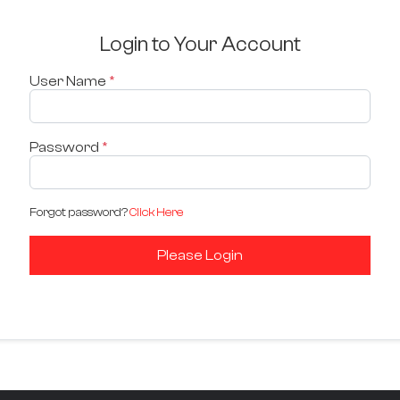
Login to Your Account
User Name
*
Password
*
Forgot password?
Click Here
Please Login