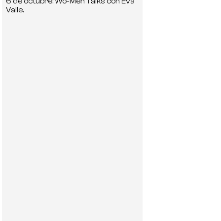
6 de octubre: Wo-Men Talks con Eva
Valle.