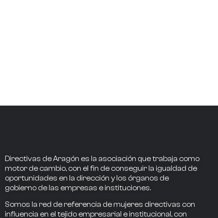
Directivas de Aragón
es la asociación que trabaja como
motor de cambio
, con el fin de conseguir la
igualdad de
oportunidades en la dirección
y los
órganos de
gobierno
de las empresas e instituciones.
Somos la
red de referencia
de mujeres directivas
con
influencia
en el tejido empresarial e institucional, con