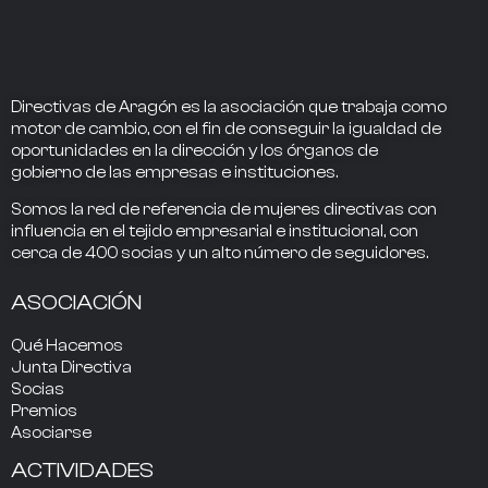
Directivas de Aragón
es la asociación que trabaja como
motor de cambio
, con el fin de conseguir la
igualdad de
oportunidades en la dirección
y los
órganos de
gobierno
de las empresas e instituciones.
Somos la
red de referencia
de mujeres directivas
con
influencia
en el tejido empresarial e institucional, con
cerca de
400
socias
y un alto número de seguidores.
ASOCIACIÓN
Qué Hacemos
Junta Directiva
Socias
Premios
Asociarse
ACTIVIDADES