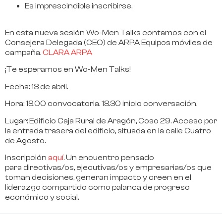
Es imprescindible inscribirse.
En esta nueva sesión Wo-Men Talks contamos con el
Consejera Delegada (CEO) de ARPA Equipos móviles de
campaña
.
CLARA ARPA
¡Te esperamos en Wo-Men Talks!
Fecha:
13 de abril
.
Hora:
18.00
convocatoria.
18.30
inicio conversación.
Lugar:
Edificio Caja Rural de Aragón
, Coso 29. Acceso por
la entrada trasera del edificio, situada en la calle Cuatro
de Agosto.
Inscripción
aquí
. Un encuentro pensado
para
directivas/os, ejecutivas/os y empresarias/os
que
toman decisiones, generan impacto y creen en el
liderazgo compartido como palanca de progreso
económico y social.