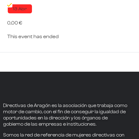
13 Abr
0,00 €
This event has ended
Directivas de Aragón
es la asociación que trabaja como
motor de cambio
, con el fin de conseguir la
igualdad de
oportunidades en la dirección
y los
órganos de
gobierno
de las empresas e instituciones.
Somos la
red de referencia
de mujeres directivas
con