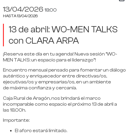
13/04/2026
18:00
HASTA
13/04/2026
13 de abril: WO-MEN TALKS
con CLARA ARPA
¡Reserva este día en tu agenda! Nueva sesión “W
O
-
M
EN
T
ALKS:
un espacio para el liderazgo”!
Encuentro mensual pensado para fomentar un diálogo
auténtico y enriquecedor entre directivas/os,
ejecutivas/os y empresarias/os, en un ambiente
de máxima confianza y cercanía.
Caja Rural de Aragón, nos brindará e
l marco
incomparable como
espacio
el próximo
13 de abril
a
las
18.00h.
Importante:
El aforo estará limitado.