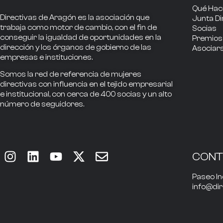
Qué Ha
Directivas de Aragón
es la asociación que
Junta Di
trabaja como
motor de cambio
, con el fin de
Socias
conseguir la
igualdad de oportunidades en la
Premios
dirección
y los
órganos de gobierno
de las
Asociar
empresas e instituciones.
Somos la
red de referencia
de mujeres
directivas
con influencia
en el tejido empresarial
e institucional, con cerca de
400
socias
y un alto
número de seguidores.
CON
Paseo In
info@di