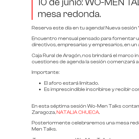
10 de junio: WO-MEN T
mesa redonda.
Reserva este día en tu agenda! Nueva sesión
Encuentro mensual pensado para fomentar un 
directivos, empresarias y empresarios, en un
Caja Rural de Aragón, nos brindará e
l marco 
cuestiones de agenda la sesión comenzará a l
Importante:
El aforo estará limitado.
Es imprescindible inscribirse y recibir c
En esta séptima sesión Wo-Men Talks conta
Zaragoza,
NATALIA CHUECA
.
Posteriormente celebraremos una
mesa red
Men Talks.