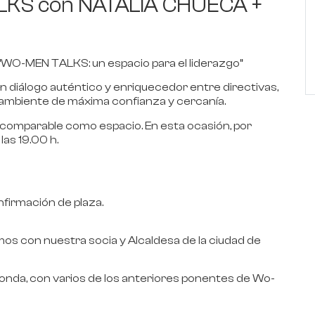
ALKS con NATALIA CHUECA +
 “W
O
-M
EN
T
ALKS:
un espacio para el liderazgo”
diálogo auténtico y enriquecedor entre directivas,
 ambiente de máxima confianza y cercanía.
incomparable como
espacio.
En esta ocasión, por
as 19.00 h.
onfirmación de plaza.
mos con nuestra socia y
Alcaldesa de la ciudad de
onda,
con varios de los anteriores ponentes de
Wo-