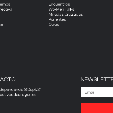
cemos
Encuentros
rectiva
Wo-Men Talks
Miradas Cruzadas
Ponentes
se
Otras
TACTO
NEWSLETT
dependencia 8 Dupli. 2º
rectivasdearagon.es