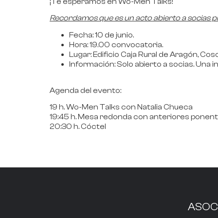
¡Te esperamos en Wo-Men Talks!
Recordamos que es un acto abierto a socias pr
Fecha
: 10 de junio.
Hora
: 19.00 convocatoria.
Lugar
: Edificio Caja Rural de Aragón, Cos
Información
:
S
olo abierto a socias
. Una 
Agenda del evento
:
19 h.
Wo-Men Talks con Natalia Chueca
19:45 h.
Mesa redonda con anteriores ponent
20:30 h
. Cóctel
ASOC