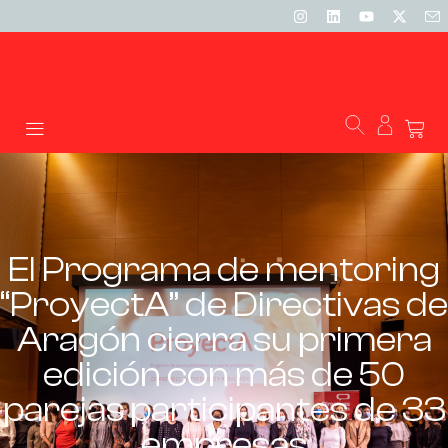
El Programa de mentoring
“ProyectA” de Directivas de
Aragón cierra su primera
edición con más de 50
parejas participantes de 33
empresas