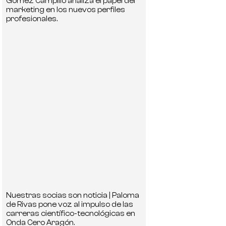
Gómez Campillo analiza el papel del
marketing en los nuevos perfiles
profesionales.
Nuestras socias son noticia | Paloma
de Rivas pone voz al impulso de las
carreras científico-tecnológicas en
Onda Cero Aragón.