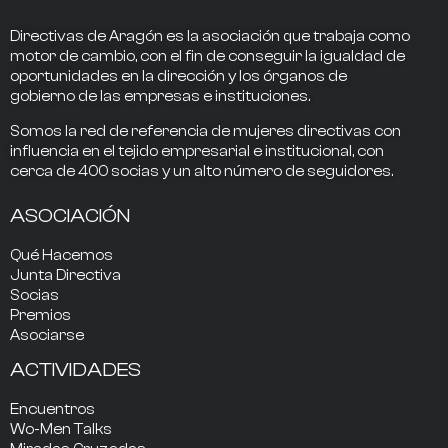
Directivas de Aragón
es la asociación que trabaja como
motor de cambio
, con el fin de conseguir la
igualdad de
oportunidades en la dirección
y los
órganos de
gobierno
de las empresas e instituciones.
Somos la
red de referencia
de mujeres directivas
con
influencia
en el tejido empresarial e institucional, con
cerca de
400
socias
y un alto número de seguidores.
ASOCIACIÓN
Qué Hacemos
Junta Directiva
Socias
Premios
Asociarse
ACTIVIDADES
Encuentros
Wo-Men Talks