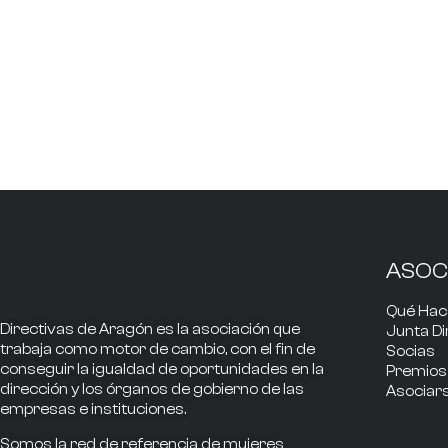
ASOC
Qué Ha
Directivas de Aragón
es la asociación que
Junta Di
trabaja como
motor de cambio
, con el fin de
Socias
conseguir la
igualdad de oportunidades en la
Premios
dirección
y los
órganos de gobierno
de las
Asociar
empresas e instituciones.
Somos la
red de referencia
de mujeres