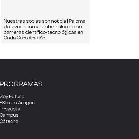
Nuestras socias son noticia | Paloma
de Rivas pone voz al impulso de las
carreras científico-tecnológicas en
Onda Cero Aragón.
PROGRAMAS
Soy Futuro
+Steam Aragón
Proyecta
Campus
Cátedra