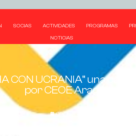
N
SOCIAS
ACTIVIDADES
PROGRAMAS
PR
NOTICIAS
CON UCRANIA” una campaña
por CEOE Aragón
09/04/2022