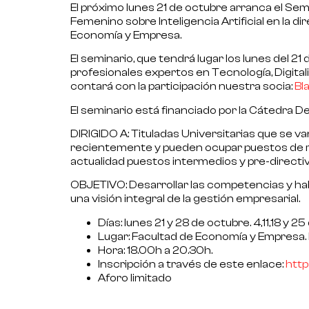
El próximo lunes
21
de octubre
arranca el
Semi
Femenino
sobre
Inteligencia Artificial en la
Economía y Empresa.
El seminario, que tendrá lugar los lunes del 2
profesionales expertos en Tecnología, Digital
contará con la participación nuestra socia:
Bl
El seminario está financiado por la Cátedra De
DIRIGIDO A:
Tituladas Universitarias que se v
recientemente y pueden ocupar puestos de re
actualidad puestos intermedios y pre-directiv
OBJETIVO:
Desarrollar las competencias y h
una visión integral de la gestión empresarial.
Días
: lunes 21 y 28 de octubre. 4,11,18 y 
Lugar
: Facultad de Economía y Empresa.
Hora
: 18.00h a 20.30h.
Inscripción
a través de este enlace:
http
Aforo limitado