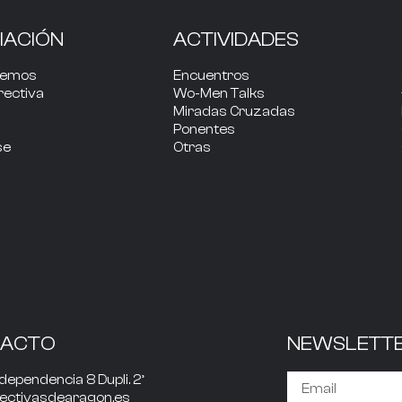
IACIÓN
ACTIVIDADES
cemos
Encuentros
rectiva
Wo-Men Talks
Miradas Cruzadas
Ponentes
se
Otras
TACTO
NEWSLETT
dependencia 8 Dupli. 2º
rectivasdearagon.es