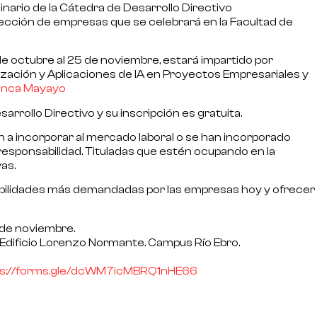
nario de la Cátedra de Desarrollo Directivo
 dirección de empresas
que se celebrará en la Facultad de
1 de octubre al 25 de noviembre, estará impartido por
ización y Aplicaciones de IA en Proyectos Empresariales y
anca Mayayo
sarrollo Directivo y su inscripción es
gratuita
.
an a incorporar al mercado laboral o se han incorporado
sponsabilidad. Tituladas que estén ocupando en la
as.
abilidades más demandadas por las empresas hoy y ofrecer
25 de noviembre.
 Edificio Lorenzo Normante. Campus Río Ebro.
s://forms.gle/
dcWM7icMBRQ1nHE66