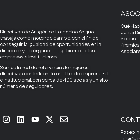
ASOC
Qué Ha
Directivas de Aragón
es la asociación que
Junta Di
trabaja como
motor de cambio
, con el fin de
Socias
conseguir la
igualdad de oportunidades en la
Premios
dirección
y los
órganos de gobierno
de las
Asociar
empresas e instituciones.
Somos la
red de referencia
de mujeres
directivas
con influencia
en el tejido empresarial
e institucional, con cerca de
400
socias
y un alto
número de seguidores.
CON
Paseo In
info@di