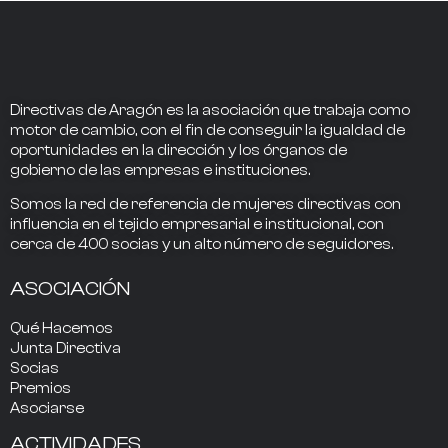
Directivas de Aragón
es la asociación que trabaja como
motor de cambio
, con el fin de conseguir la
igualdad de
oportunidades en la dirección
y los
órganos de
gobierno
de las empresas e instituciones.
Somos la
red de referencia
de mujeres directivas
con
influencia
en el tejido empresarial e institucional, con
cerca de
400
socias
y un alto número de seguidores.
ASOCIACIÓN
Qué Hacemos
Junta Directiva
Socias
Premios
Asociarse
ACTIVIDADES