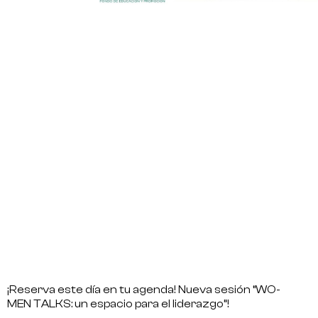
¡Reserva este día en tu agenda! Nueva sesión
“W
O
-
M
EN
T
ALKS:
un espacio para el liderazgo”!