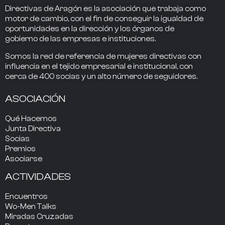
Directivas de Aragón
es la asociación que trabaja como
motor de cambio
, con el fin de conseguir la
igualdad de
oportunidades en la dirección
y los
órganos de
gobierno
de las empresas e instituciones.
Somos la
red de referencia
de mujeres directivas
con
influencia
en el tejido empresarial e institucional, con
cerca de
400
socias
y un alto número de seguidores.
ASOCIACIÓN
Qué Hacemos
Junta Directiva
Socias
Premios
Asociarse
ACTIVIDADES
Encuentros
Wo-Men Talks
Miradas Cruzadas